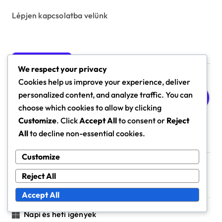
Lépjen kapcsolatba velünk
Keresés
We respect your privacy
Cookies help us improve your experience, deliver
S
personalized content, and analyze traffic. You can
e
choose which cookies to allow by clicking
a
Customize
. Click
Accept All
to consent or
Reject
r
c
All
to decline non-essential cookies.
h
Kategóriák
f
Customize
o
Reject All
r
Esemény Nyomkövető Díjak
:
Accept All
Napi és heti igények