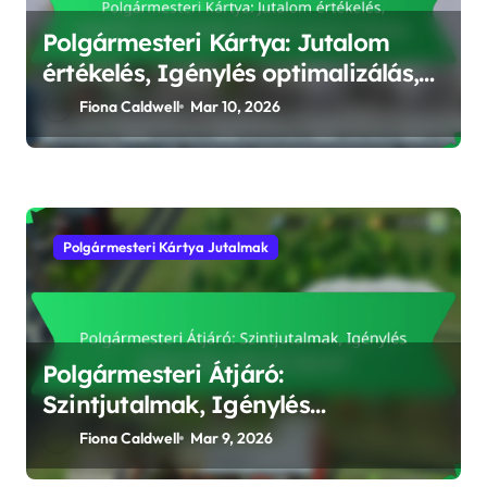
Polgármesteri Kártya: Jutalom
értékelés, Igénylés optimalizálás,
Bónusz nyomon követés
Fiona Caldwell
Mar 10, 2026
Polgármesteri Kártya Jutalmak
Polgármesteri Átjáró:
Szintjutalmak, Igénylés
gyakorisága, Bónusz típusok
Fiona Caldwell
Mar 9, 2026