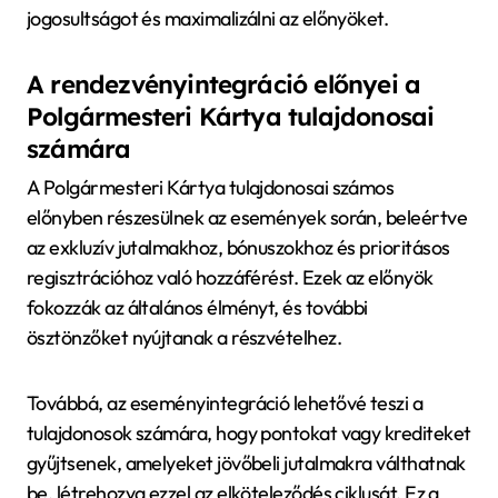
jogosultságot és maximalizálni az előnyöket.
A rendezvényintegráció előnyei a
Polgármesteri Kártya tulajdonosai
számára
A Polgármesteri Kártya tulajdonosai számos
előnyben részesülnek az események során, beleértve
az exkluzív jutalmakhoz, bónuszokhoz és prioritásos
regisztrációhoz való hozzáférést. Ezek az előnyök
fokozzák az általános élményt, és további
ösztönzőket nyújtanak a részvételhez.
Továbbá, az eseményintegráció lehetővé teszi a
tulajdonosok számára, hogy pontokat vagy krediteket
gyűjtsenek, amelyeket jövőbeli jutalmakra válthatnak
be, létrehozva ezzel az elköteleződés ciklusát. Ez a