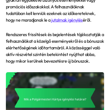
gyakran egybeesve bizonyos eseményekkel vagy
promóciós időszakokkal. A felhasználóknak
tudatában kell lenniük ezeknek az időkereteknek,
hogy ne maradjanak le a
jutalmak igénylés
éről.
Rendszeres frissítések és bejelentések tájékoztatják a
felhasználókat a közelgő eseményekről és a bónuszok
elérhetőségének időtartamáról. A közösséggel való
aktív részvétel szintén betekintést nyújthat abba,
hogy mikor kerülnek bevezetésre új bónuszok.