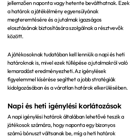
jellemzően naponta vagy hetente beválthatnak. Ezek
a határok a játékélmény egyensúlyának
megteremtésére és a jutalmak igazságos
elosztásának biztosítására szolgálnak a résztvevők
között.
A játékosoknak tudatában kell lenniük a napi és heti
határoknak is, mivel ezek túllépése a jutalmakról való
lemaradást eredményezheti. Az igénylések
figyelemmel kísérése segíthet a jobb stratégiák
kidolgozásában és a váratlan határok elkerülésében.
Napi és heti igénylési korlátozások
A napi igénylési határok általában lehetővé teszik a
játékosok számára, hogy naponta egy bizonyos
számú bónuszt váltsanak be, míg a heti határok