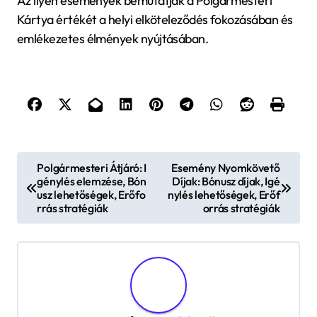
Az ilyen események bemutatják a Polgármesteri
Kártya értékét a helyi elköteleződés fokozásában és
emlékezetes élmények nyújtásában.
P
Polgármesteri Átjáró: I
Esemény Nyomkövető
génylés elemzése, Bón
Díjak: Bónusz díjak, Igé
o
usz lehetőségek, Erőfo
nylés lehetőségek, Erőf
s
rrás stratégiák
orrás stratégiák
t
n
a
v