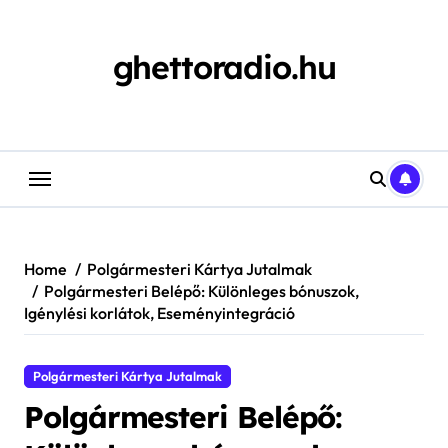
Skip
to
content
ghettoradio.hu
Home
Polgármesteri Kártya Jutalmak
Polgármesteri Belépő: Különleges bónuszok,
Igénylési korlátok, Eseményintegráció
Polgármesteri Kártya Jutalmak
Polgármesteri Belépő: