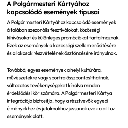
A Polgármesteri Kártyához
kapcsolódó események típusai
A Polgármesteri Kártyához kapcsolódó események
általában szezonális fesztiválokat, közösségi
kihívásokat és különleges promóciókat tartalmaznak.
Ezek az események a közösségi szellem erősítésére
és a lakosok részvételének ösztönzésére irányulnak.
Továbbá, egyes események a helyi kultúrára,
művészetekre vagy sportra összpontosíthatnak,
változatos tevékenységeket kínálva minden
érdeklődési kör számára. A Polgármesteri Kártya
integrációja biztosítja, hogy a résztvevők egyedi
élményekhez és jutalmakhoz jussanak ezek alatt az
események alatt.