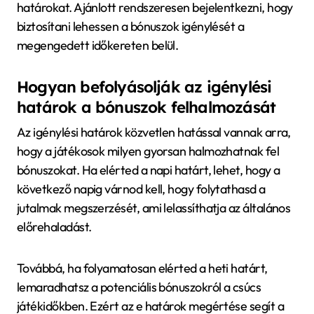
határokat. Ajánlott rendszeresen bejelentkezni, hogy
biztosítani lehessen a bónuszok igénylését a
megengedett időkereten belül.
Hogyan befolyásolják az igénylési
határok a bónuszok felhalmozását
Az igénylési határok közvetlen hatással vannak arra,
hogy a játékosok milyen gyorsan halmozhatnak fel
bónuszokat. Ha elérted a napi határt, lehet, hogy a
következő napig várnod kell, hogy folytathasd a
jutalmak megszerzését, ami lelassíthatja az általános
előrehaladást.
Továbbá, ha folyamatosan elérted a heti határt,
lemaradhatsz a potenciális bónuszokról a csúcs
játékidőkben. Ezért az e határok megértése segít a