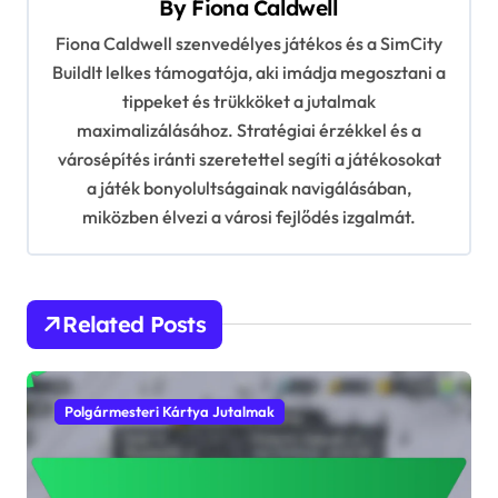
By
Fiona Caldwell
i
Fiona Caldwell szenvedélyes játékos és a SimCity
g
BuildIt lelkes támogatója, aki imádja megosztani a
a
tippeket és trükköket a jutalmak
t
maximalizálásához. Stratégiai érzékkel és a
i
városépítés iránti szeretettel segíti a játékosokat
a játék bonyolultságainak navigálásában,
o
miközben élvezi a városi fejlődés izgalmát.
n
Related Posts
Polgármesteri Kártya Jutalmak