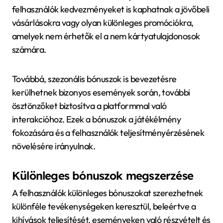
felhasználók kedvezményeket is kaphatnak a jövőbeli
vásárlásokra vagy olyan különleges promóciókra,
amelyek nem érhetők el a nem kártyatulajdonosok
számára.
Továbbá, szezonális bónuszok is bevezetésre
kerülhetnek bizonyos események során, további
ösztönzőket biztosítva a platformmal való
interakcióhoz. Ezek a bónuszok a játékélmény
fokozására és a felhasználók teljesítményérzésének
növelésére irányulnak.
Különleges bónuszok megszerzése
A felhasználók különleges bónuszokat szerezhetnek
különféle tevékenységeken keresztül, beleértve a
kihívások teljesítését, eseményeken való részvételt és