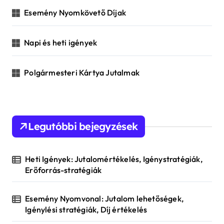
r
Esemény Nyomkövető Díjak
:
Napi és heti igények
Polgármesteri Kártya Jutalmak
Legutóbbi bejegyzések
Heti Igények: Jutalomértékelés, Igénystratégiák,
Erőforrás-stratégiák
Esemény Nyomvonal: Jutalom lehetőségek,
Igénylési stratégiák, Díj értékelés