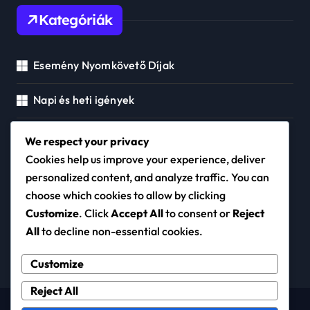
Kategóriák
Esemény Nyomkövető Díjak
Napi és heti igények
Polgármesteri Kártya Jutalmak
We respect your privacy
Cookies help us improve your experience, deliver
personalized content, and analyze traffic. You can
choose which cookies to allow by clicking
ghettoradio.hu
Customize
. Click
Accept All
to consent or
Reject
All
to decline non-essential cookies.
Customize
Reject All