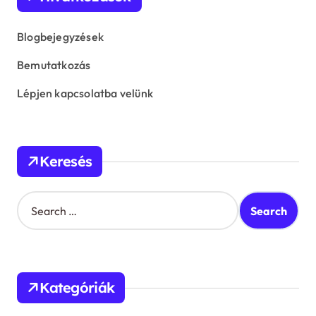
Blogbejegyzések
Bemutatkozás
Lépjen kapcsolatba velünk
Keresés
S
e
a
r
c
h
Kategóriák
f
o