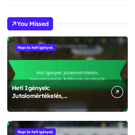
You Missed
Napi és heti igények
Heti Igények:
Jutalomértékelés,
Igénystratégiák, Erőforrás-
stratégiák
Napi és heti igények