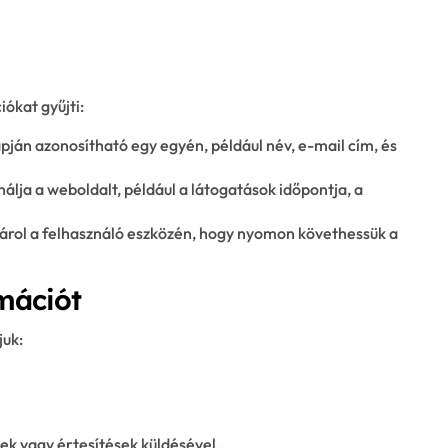
ókat gyűjti:
ján azonosítható egy egyén, például név, e-mail cím, és
álja a weboldalt, például a látogatások időpontja, a
árol a felhasználó eszközén, hogy nyomon követhessük a
mációt
juk:
lek vagy értesítések küldésével.