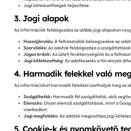
Jogi kötelezettségek teljesítése.
3. Jogi alapok
Az információk feldolgozása az alábbi jogi alapokon nyug
Hozzájárulás:
A felhasználók beleegyezése az adat
Szerződés:
Az adatok feldolgozása a szolgáltatások
Jogos érdek:
Az üzleti tevékenységünk és a felhaszn
Jogi kötelezettség:
Az adatkezelés a törvények által
4. Harmadik felekkel való me
Az információkat harmadik felekkel oszthatjuk meg az al
Szolgáltatók:
Harmadik fél szolgáltatók, akik segí
Elemzés:
Olyan elemző szolgáltatások, mint a Googl
viselkedést.
Jogi megfelelés:
Az adatok megosztása jogi kötelez
5. Cookie-k és nyomkövető te