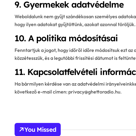
9. Gyermekek adatvédelme
Weboldalunk nem gyűjt szándékosan személyes adatokat 
hogy ilyen adatokat gyűjtöttünk, azokat azonnal töröljük.
10. A politika módosításai
Fenntartjuk a jogot, hogy időről időre módosítsuk ezt az
közzétesszük, és a legutóbbi frissítési dátumot is feltünte
11. Kapcsolatfelvételi informá
Ha bármilyen kérdése van az adatvédelmi irányelveinkkel
következő e-mail címen:
privacy@ghettoradio.hu
.
You Missed