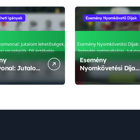
 heti igények
Esemény Nyomkövető Díjak
ny
Esemény
onal: Jutalom
Nyomkövetési Díjak
ségek,
Díjtípusok, Igénylés
si stratégiák,
optimalizálás,
ékelés
Jutalom tervezés