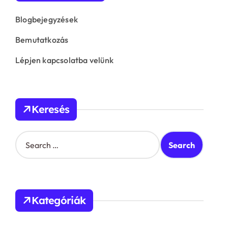
Blogbejegyzések
Bemutatkozás
Lépjen kapcsolatba velünk
Keresés
S
e
a
r
c
h
Kategóriák
f
o
r