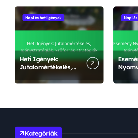
Napi és heti igények
Napi és
Heti Igények:
Esemé
Jutalomértékelés,
Nyomv
Igénystratégiák,
lehető
Erőforrás-stratégiák
Igénylé
Díj ért
Kategóriák