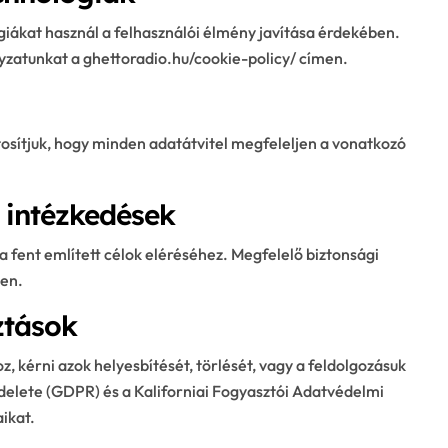
ákat használ a felhasználói élmény javítása érdekében.
lyzatunkat a ghettoradio.hu/cookie-policy/ címen.
tosítjuk, hogy minden adatátvitel megfeleljen a vonatkozó
 intézkedések
 fent említett célok eléréséhez. Megfelelő biztonsági
en.
ztások
, kérni azok helyesbítését, törlését, vagy a feldolgozásuk
delete (GDPR) és a Kaliforniai Fogyasztói Adatvédelmi
ikat.