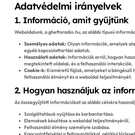
Adatvédelmi irányelvek
1. Információ, amit gyűjtünk
Weboldalunk, a ghettoradio.hu, az alábbi típusú informáci
Személyes adatok:
Olyan információk, amelyek alap
egyéb kapcsolattartási adatok.
Használati adatok:
Információk arról, hogyan haszn
megtekintett oldalak, és a felhasználói interakciók.
Cookie-k:
Kisméretű fájlok, amelyeket a böngésző t
felhasználói élményt és a weboldal teljesítményét.
2. Hogyan használjuk az infor
Az összegyűjtött információkat az alábbi célokra használ
Szolgáltatások nyújtása és karbantartása.
Elemzések készítése a weboldal teljesítményéről.
Felhasználói élmény személyre szabása.
Kapcsolatfelvétel a felhasználókkal, például hírleve