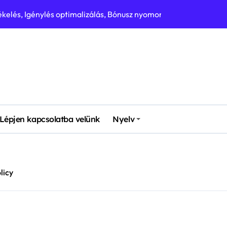
kelés, Igénylés optimalizálás, Bónusz nyomon követés
, Igénylés gyakorisága, Bónusz típusok
es jutalmak, Díjak elosztása, Igénylési stratégiák
rőforrás jutalmak, Igénytervezés
atégiák, Jutalom típusok, Igénylés gyakorisága
 Jutalom időzítése, Erőforrás menedzsment
Lépjen kapcsolatba velünk
Nyelv
ek, Erőforrás-elosztás, Jutalmazási stratégiák
énystratégiák, Erőforrás-stratégiák
licy