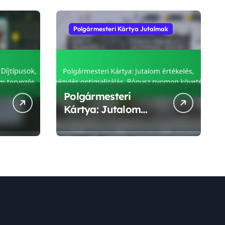
Polgármesteri Kártya Jutalmak
Polgármesteri
:
Kártya: Jutalom
értékelés, Igénylés
optimalizálás,
Bónusz nyomon
követés