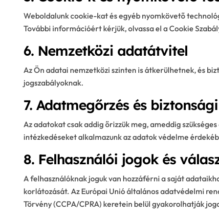
Weboldalunk cookie-kat és egyéb nyomkövető technológi
További információért kérjük, olvassa el a Cookie Szabá
6. Nemzetközi adatátvitel
Az Ön adatai nemzetközi szinten is átkerülhetnek, és biz
jogszabályoknak.
7. Adatmegőrzés és biztonsági
Az adatokat csak addig őrizzük meg, ameddig szükséges a
intézkedéseket alkalmazunk az adatok védelme érdekéb
8. Felhasználói jogok és válas
A felhasználóknak joguk van hozzáférni a saját adataikhoz
korlátozását. Az Európai Unió általános adatvédelmi ren
Törvény (CCPA/CPRA) keretein belül gyakorolhatják joga