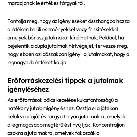
maradjanak le értékes tárgyakról.
Fontolja meg, hogy az igényléseket összhangba hozza
a játékon belüli eseményekkel vagy frissítésekkel,
amelyek bónusz jutalmakat kínálhatnak. Például, ha
bejelentik a dupla jutalmak hétvégéjét, tervezze meg,
hogy ebben az időszakban igényli a jutalmakat, hogy a
legnagyobb értéket kapja.
Erőforráskezelési tippek a jutalmak
igényléséhez
Az erőforrások bölcs kezelése kulcsfontosságú a
hatékony jutalomigényléshez. Osztja el a játékon
belüli valutáját és tárgyait olyan jutalmakra, amelyek
a legmagasabb megtérülést nyújtják. Koncentráljon
azokra a jutalmakra, amelyek fokozzák a