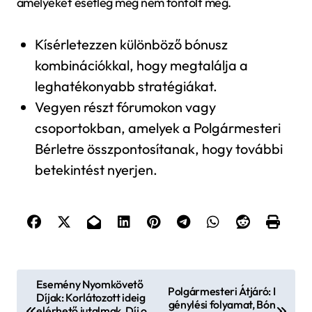
amelyeket esetleg még nem fontolt meg.
Kísérletezzen különböző bónusz
kombinációkkal, hogy megtalálja a
leghatékonyabb stratégiákat.
Vegyen részt fórumokon vagy
csoportokban, amelyek a Polgármesteri
Bérletre összpontosítanak, hogy további
betekintést nyerjen.
P
Esemény Nyomkövető
Polgármesteri Átjáró: I
Díjak: Korlátozott ideig
o
génylési folyamat, Bón
elérhető jutalmak, Díj o