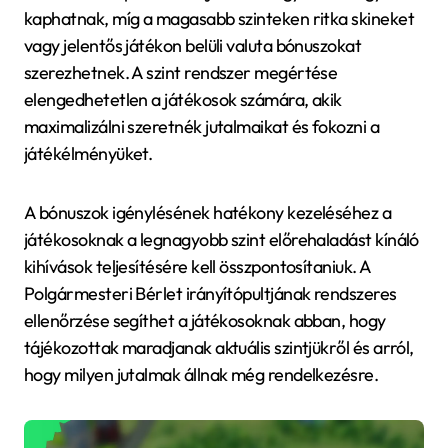
kaphatnak, míg a magasabb szinteken ritka skineket
vagy jelentős játékon belüli valuta bónuszokat
szerezhetnek. A szint rendszer megértése
elengedhetetlen a játékosok számára, akik
maximalizálni szeretnék jutalmaikat és fokozni a
játékélményüket.
A bónuszok igénylésének hatékony kezeléséhez a
játékosoknak a legnagyobb szint előrehaladást kínáló
kihívások teljesítésére kell összpontosítaniuk. A
Polgármesteri Bérlet irányítópultjának rendszeres
ellenőrzése segíthet a játékosoknak abban, hogy
tájékozottak maradjanak aktuális szintjükről és arról,
hogy milyen jutalmak állnak még rendelkezésre.