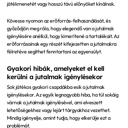
játékmenetét vagy hosszú távú előnyöket kínálnak.
Kövesse nyomon az erőforrás-felhasználását, és
győződjön meg róla, hogy elegendő van a jutalmak
igénylésére anélkül, hogy kimerítené a tartalékait. Az
erőforrásainak egy részét kifejezetten a jutalmakra
félretéve segíthet fenntartani az egyensúlyt.
Gyakori hibák, amelyeket el kell
kerülni a jutalmak igénylésekor
Sok játékos gyakori csapdákba esik a jutalmak
igénylésekor. Az egyik legnagyobb hiba, ha túl sokáig
várnak a jutalmak igénylésével, ami elveszett
lehetőségekhez vagy lejárt tárgyakhoz vezethet.
Mindig igényelje, amint tudja, hogy elkerülje ezt a
problémát.