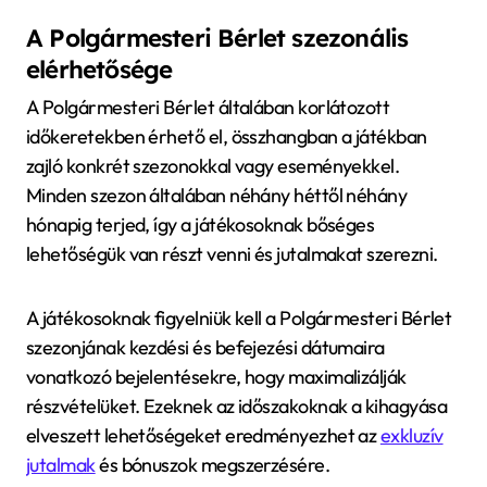
A Polgármesteri Bérlet szezonális
elérhetősége
A Polgármesteri Bérlet általában korlátozott
időkeretekben érhető el, összhangban a játékban
zajló konkrét szezonokkal vagy eseményekkel.
Minden szezon általában néhány héttől néhány
hónapig terjed, így a játékosoknak bőséges
lehetőségük van részt venni és jutalmakat szerezni.
A játékosoknak figyelniük kell a Polgármesteri Bérlet
szezonjának kezdési és befejezési dátumaira
vonatkozó bejelentésekre, hogy maximalizálják
részvételüket. Ezeknek az időszakoknak a kihagyása
elveszett lehetőségeket eredményezhet az
exkluzív
jutalmak
és bónuszok megszerzésére.