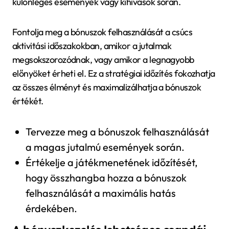
különleges események vagy kihívások során.
Fontolja meg a bónuszok felhasználását a csúcs
aktivitási időszakokban, amikor a jutalmak
megsokszorozódnak, vagy amikor a legnagyobb
előnyöket érheti el. Ez a stratégiai időzítés fokozhatja
az összes élményt és maximalizálhatja a bónuszok
értékét.
Tervezze meg a bónuszok felhasználását
a magas jutalmú események során.
Értékelje a játékmenetének időzítését,
hogy összhangba hozza a bónuszok
felhasználását a maximális hatás
érdekében.