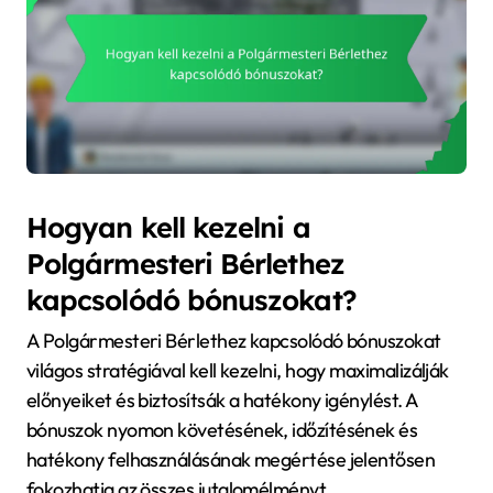
Hogyan kell kezelni a
Polgármesteri Bérlethez
kapcsolódó bónuszokat?
A Polgármesteri Bérlethez kapcsolódó bónuszokat
világos stratégiával kell kezelni, hogy maximalizálják
előnyeiket és biztosítsák a hatékony igénylést. A
bónuszok nyomon követésének, időzítésének és
hatékony felhasználásának megértése jelentősen
fokozhatja az összes jutalomélményt.