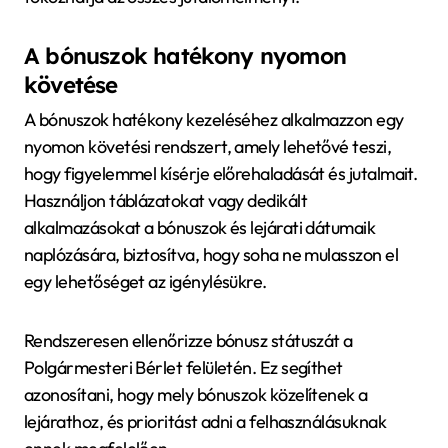
A bónuszok hatékony nyomon
követése
A bónuszok hatékony kezeléséhez alkalmazzon egy
nyomon követési rendszert, amely lehetővé teszi,
hogy figyelemmel kísérje előrehaladását és jutalmait.
Használjon táblázatokat vagy dedikált
alkalmazásokat a bónuszok és lejárati dátumaik
naplózására, biztosítva, hogy soha ne mulasszon el
egy lehetőséget az igénylésükre.
Rendszeresen ellenőrizze bónusz státuszát a
Polgármesteri Bérlet felületén. Ez segíthet
azonosítani, hogy mely bónuszok közelítenek a
lejárathoz, és prioritást adni a felhasználásuknak