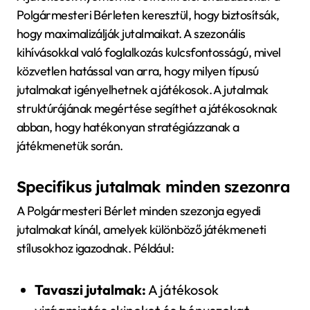
Polgármesteri Bérleten keresztül, hogy biztosítsák,
hogy maximalizálják jutalmaikat. A szezonális
kihívásokkal való foglalkozás kulcsfontosságú, mivel
közvetlen hatással van arra, hogy milyen típusú
jutalmakat igényelhetnek a játékosok. A jutalmak
struktúrájának megértése segíthet a játékosoknak
abban, hogy hatékonyan stratégiázzanak a
játékmenetük során.
Specifikus jutalmak minden szezonra
A Polgármesteri Bérlet minden szezonja egyedi
jutalmakat kínál, amelyek különböző játékmeneti
stílusokhoz igazodnak. Például:
Tavaszi jutalmak:
A játékosok