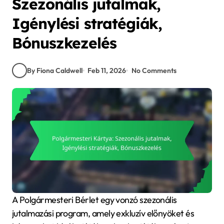
Szezonális jutalmak,
Igénylési stratégiák,
Bónuszkezelés
By Fiona Caldwell
Feb 11, 2026
No Comments
A Polgármesteri Bérlet egy vonzó szezonális
jutalmazási program, amely exkluzív előnyöket és