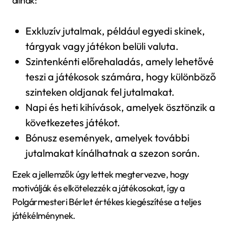
állnak:
Exkluzív jutalmak, például egyedi skinek,
tárgyak vagy játékon belüli valuta.
Szintenkénti előrehaladás, amely lehetővé
teszi a játékosok számára, hogy különböző
szinteken oldjanak fel jutalmakat.
Napi és heti kihívások, amelyek ösztönzik a
következetes játékot.
Bónusz események, amelyek további
jutalmakat kínálhatnak a szezon során.
Ezek a jellemzők úgy lettek megtervezve, hogy
motiválják és elkötelezzék a játékosokat, így a
Polgármesteri Bérlet értékes kiegészítése a teljes
játékélménynek.