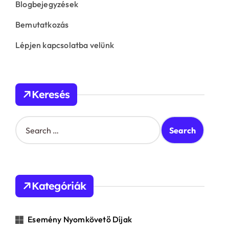
Blogbejegyzések
Bemutatkozás
Lépjen kapcsolatba velünk
Keresés
S
e
a
r
c
h
Kategóriák
f
o
r
Esemény Nyomkövető Díjak
: