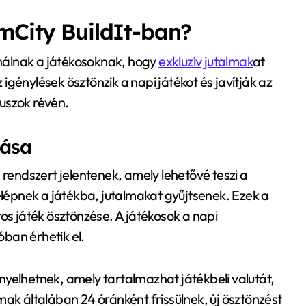
imCity BuildIt-ban?
kínálnak a játékosoknak, hogy
exkluzív jutalmak
at
génylések ösztönzik a napi játékot és javítják az
uszok révén.
zása
 rendszert jelentenek, amely lehetővé teszi a
épnek a játékba, jutalmakat gyűjtsenek. Ezek a
os játék ösztönzése. A játékosok a napi
óban érhetik el.
nyelhetnek, amely tartalmazhat játékbeli valutát,
mak általában 24 óránként frissülnek, új ösztönzést