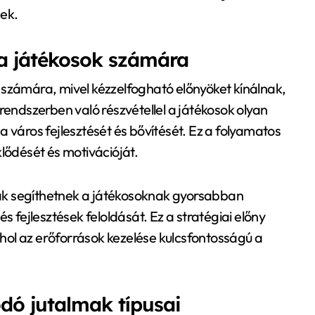
ek.
 a játékosok számára
 számára, mivel kézzelfogható előnyöket kínálnak,
rendszerben való részvétellel a játékosok olyan
 város fejlesztését és bővítését. Ez a folyamatos
klődését és motivációját.
ak segíthetnek a játékosoknak gyorsabban
s fejlesztések feloldását. Ez a stratégiai előny
ol az erőforrások kezelése kulcsfontosságú a
dó jutalmak típusai