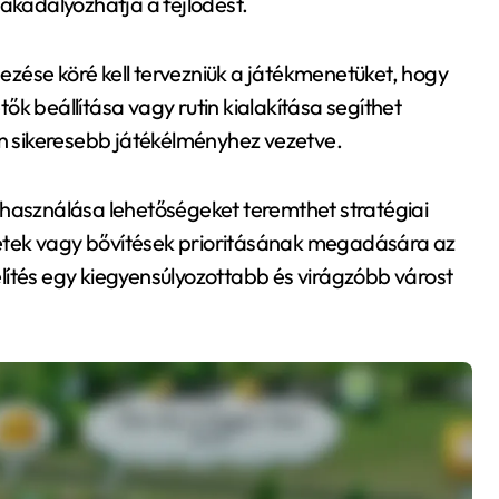
 akadályozhatja a fejlődést.
zése köré kell tervezniük a játékmenetüket, hogy
ők beállítása vagy rutin kialakítása segíthet
on sikeresebb játékélményhez vezetve.
ihasználása lehetőségeket teremthet stratégiai
etek vagy bővítések prioritásának megadására az
lítés egy kiegyensúlyozottabb és virágzóbb várost