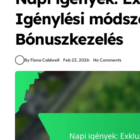
Igénylési módsz
Bónuszkezelés
By Fiona Caldwell
Feb 23, 2026
No Comments